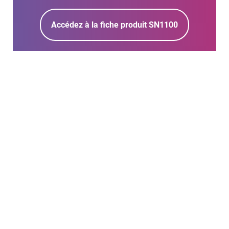
Accédez à la fiche produit SN1100
SN1100
Une solution de sécurité
qualifiée Standard par
l'ANSSI,
pour une protection
réseau des organisations et
entreprises multisites avec
infrastructures complexes