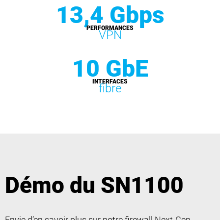
13,4 Gbps
PERFORMANCES
VPN
10 GbE
INTERFACES
fibre
Démo du SN1100
Envie d’en savoir plus sur notre firewall Next-Gen