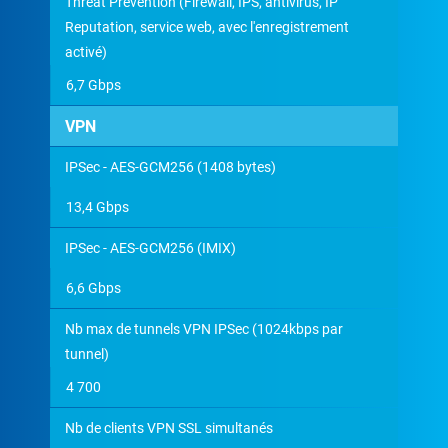
Threat Prevention (Firewall, IPS, antivirus, IP
Reputation, service web, avec l'enregistrement
activé)
6,7 Gbps
VPN
IPSec - AES-GCM256 (1408 bytes)
13,4 Gbps
IPSec - AES-GCM256 (IMIX)
6,6 Gbps
Nb max de tunnels VPN IPSec (1024kbps par
tunnel)
4 700
Nb de clients VPN SSL simultanés