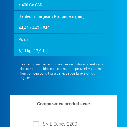
> 400 Go SSD
Hauteur x Largeur x Profondeur (mm)
44,45 x 440 x 540
Poids
8,11 kg (17,9 lbs)
Les performances sont mesurées en laboratoire et dans
des conditions idéales. Les résultats peuvent varier en
fonction des conditions de test et de la version du
logiciel.
Comparer ce produit avec
SN-L-Series-2200