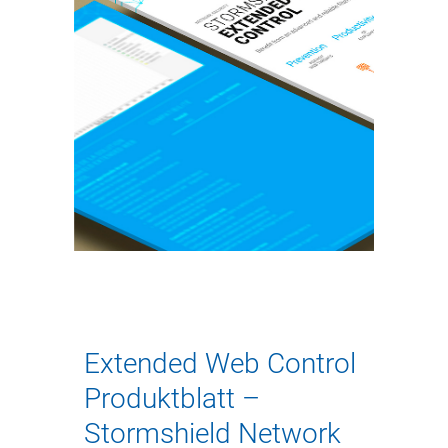
Extended Web Control
Produktblatt –
Stormshield Network