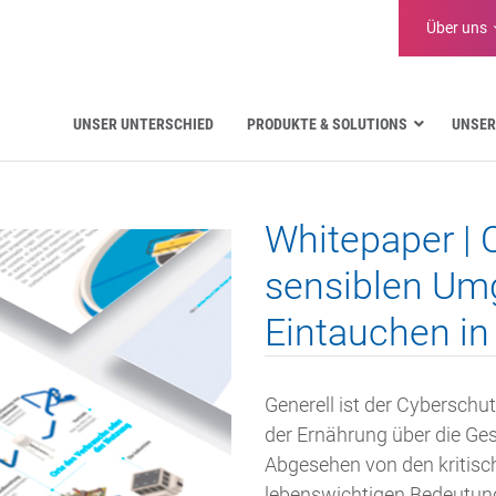
Über uns
UNSER UNTERSCHIED
PRODUKTE & SOLUTIONS
UNSER
Luftfahrt
Öffentliche Verwaltung
Whitepaper | 
Kritische Kommunikation
Verteidigung und Militär
sensiblen Um
Wasserversorgung
Eintauchen in
Logistik
Generell ist der Cybersch
der Ernährung über die Ges
Abgesehen von den kritisc
lebenswichtigen Bedeutung