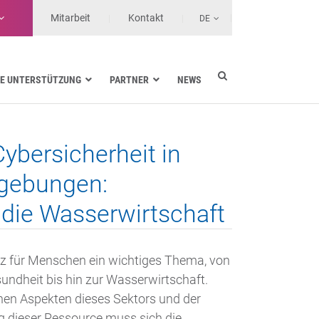
Mitarbeit
Kontakt
DE
E UNTERSTÜTZUNG
PARTNER
NEWS
Energieversorgung
Seefahrt
Cybersicherheit in
Gesundheit
Landtransporte
gebungen:
Services-Anbieter
 die Wasserwirtschaft
utz für Menschen ein wichtiges Thema, von
undheit bis hin zur Wasserwirtschaft.
hen Aspekten dieses Sektors und der
 dieser Ressource muss sich die