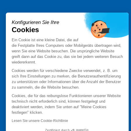
PRODUKTE
Konfigurieren Sie Ihre
Stormshield XDR
Cookies
Stormshield Network Security
Stormshield Endpoint Security
Ein Cookie ist eine kleine Datei, die auf
die Festplatte Ihres Computers oder Mobilgeräts übertragen wird,
Stormshield Data Security
wenn Sie eine Website besuchen. Die ursprüngliche Website
Stormshield Log Supervisor
greift dann auf das Cookie zu, das sie bei jedem weiteren Besuch
Stormshield Management Center
wiedererkennt.
Zertifizierte und qualifizierte-Produkte
Cookies werden für verschiedene Zwecke verwendet, z. B. um
Produktdatenblätter
sich Ihre Einstellungen zu merken, die Benutzerauthentifizierung
Case studies
zu unterstützen oder Informationen über die Anzahl der Benutzer
zu sammeln, die die Website besuchen.
Advisories Stormshield
Cookies, die für das reibungslose Funktionieren unserer Website
PARTNER
technisch nicht erforderlich sind, können festgelegt und
deaktiviert werden, indem Sie unten auf "Meine Cookies
Partner finden
festlegen" klicken.
Partner werden
Lesen Sie unsere Cookie-Richtlinie
MyStormshield
Zertifiziert durch