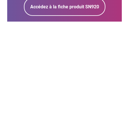
Accédez à la fiche produit SN920
SN-M-Series-920
Une solution de sécurité
qualifiée Standard par
l'ANSSI,
pour une
modularité réseau
s’adaptant à la croissance
de votre entreprise