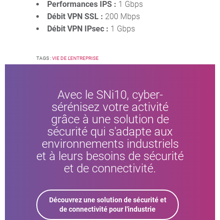
Performances IPS :
1 Gbps
Débit VPN SSL :
200 Mbps
Débit VPN IPsec :
1 Gbps
TAGS :
VIE DE L'ENTREPRISE
Avec le SNi10, cyber-
sérénisez votre activité
grâce à une solution de
sécurité qui s'adapte aux
environnements industriels
et à leurs besoins de sécurité
et de connectivité.
Découvrez une solution de sécurité et
de connectivité pour l'industrie