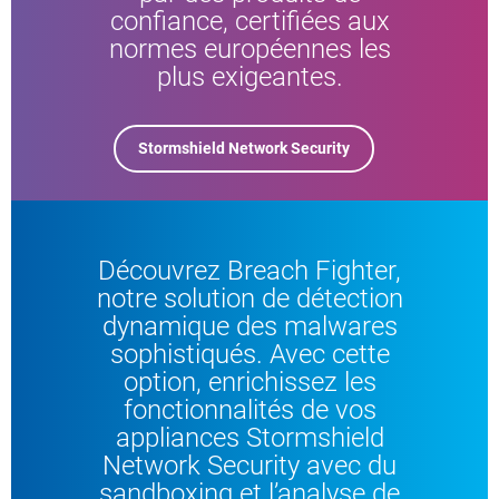
confiance, certifiées aux
normes européennes les
plus exigeantes.
Stormshield Network Security
Découvrez Breach Fighter,
notre solution de détection
dynamique des malwares
sophistiqués. Avec cette
option, enrichissez les
fonctionnalités de vos
appliances Stormshield
Network Security avec du
sandboxing et l’analyse de