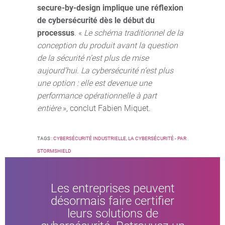
secure-by-design implique une réflexion
de cybersécurité dès le début du
processus
. «
Le schéma traditionnel de la
conception du produit avant la question
de la sécurité n’est plus de mise
aujourd’hui. La cybersécurité n’est plus
une option : elle est devenue une
performance opérationnelle à part
entière
», conclut Fabien Miquet.
TAGS :
CYBERSÉCURITÉ INDUSTRIELLE
,
LA CYBERSÉCURITÉ - PAR
STORMSHIELD
Les entreprises peuvent
désormais faire certifier
leurs solutions de