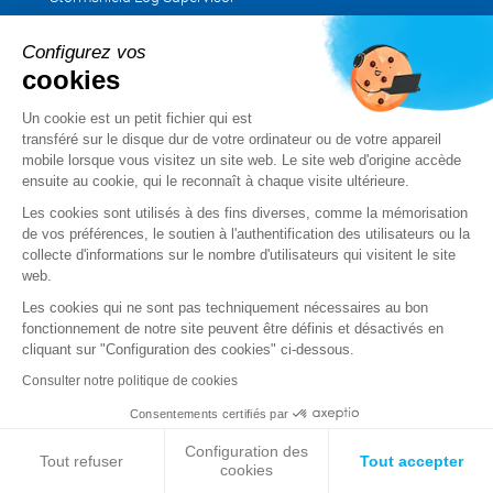
Stormshield Management Center
Produits certifiés et qualifiés
Configurez vos
cookies
Fiches produits
Cas client
Un cookie est un petit fichier qui est
Advisories Stormshield
transféré sur le disque dur de votre ordinateur ou de votre appareil
mobile lorsque vous visitez un site web. Le site web d'origine accède
ensuite au cookie, qui le reconnaît à chaque visite ultérieure.
PARTENAIRES
Les cookies sont utilisés à des fins diverses, comme la mémorisation
de vos préférences, le soutien à l'authentification des utilisateurs ou la
Trouver un partenaire
collecte d'informations sur le nombre d'utilisateurs qui visitent le site
Devenir partenaire
web.
MyStormshield
Les cookies qui ne sont pas techniquement nécessaires au bon
fonctionnement de notre site peuvent être définis et désactivés en
cliquant sur "Configuration des cookies" ci-dessous.
Consulter notre politique de cookies
SERVICES
Consentements certifiés par
Support technique
Services professionnels
Configuration des
Tout refuser
Tout accepter
cookies
Calendrier des formations