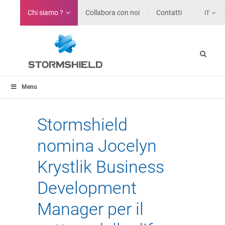
Chi siamo ?
Collabora con noi
Contatti
IT
Menu
Stormshield
nomina Jocelyn
Krystlik Business
Development
Manager per il