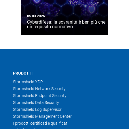
05 03 2026
Cyberdifesa: la sovranità è ben più che
un requisito normativo
PRODOTTI
Stormshield XDR
Stormshield Network Security
Stormshield Endpoint Security
Stormshield Data Security
Stormshield Log Supervisor
Stormshield Management Center
I prodotti certificati e qualificati