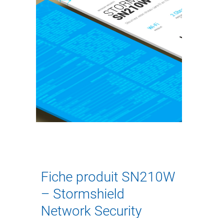
Fiche produit SN210W
– Stormshield
Network Security