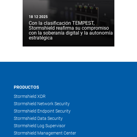
18 12 2025
Con la clasificación TEMPEST,
Stormshield reafirma su compromiso
con la soberanía digital y la autonomía
estratégica
PRODUCTOS
Stormshield XDR
Stormshield Network Security
Stormshield Endpoint Security
Stormshield Data Security
Stormshield Log Supervisor
Stormshield Management Center