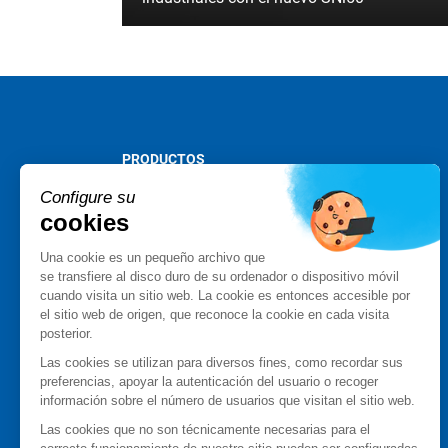
PRODUCTOS
Stormshield XDR
Configure su
Stormshield Network Security
cookies
Stormshield Endpoint Security
Una cookie es un pequeño archivo que
Stormshield Data Security
se transfiere al disco duro de su ordenador o dispositivo móvil
Stormshield Log Supervisor
cuando visita un sitio web. La cookie es entonces accesible por
Stormshield Management Center
el sitio web de origen, que reconoce la cookie en cada visita
Productos certificados y cualificados
posterior.
Ficha técnica
Las cookies se utilizan para diversos fines, como recordar sus
Estudios de caso
preferencias, apoyar la autenticación del usuario o recoger
información sobre el número de usuarios que visitan el sitio web.
Advisories Stormshield
Las cookies que no son técnicamente necesarias para el
RED DE PARTNER