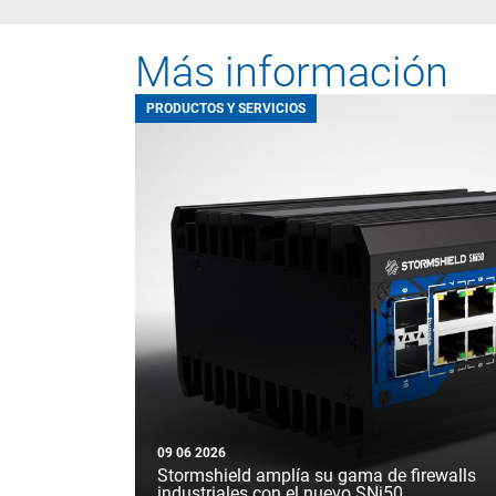
Más información
PRODUCTOS Y SERVICIOS
09 06 2026
Stormshield amplía su gama de firewalls
industriales con el nuevo SNi50