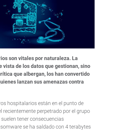
ios son vitales por naturaleza. La
e vista de los datos que gestionan, sino
rítica que albergan, los han convertido
 quienes lanzan sus amenazas contra
ros hospitalarios están en el punto de
el recientemente perpetrado por el grupo
, suelen tener consecuencias
ansomware se ha saldado con 4 terabytes