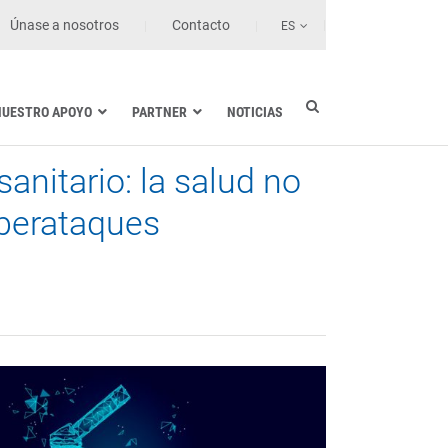
Únase a nosotros
Contacto
ES
NUESTRO APOYO
PARTNER
NOTICIAS
anitario: la salud no
Industria eléctrica
Marina
ciberataques
Sanidad y centros de salud
Transporte terrestre
Tecnologías de la información