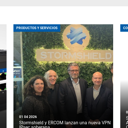
PRODUCTOS Y SERVICIOS
CO
0
01 04 2026
Stormshield y ERCOM lanzan una nueva VPN
IPsec soberana