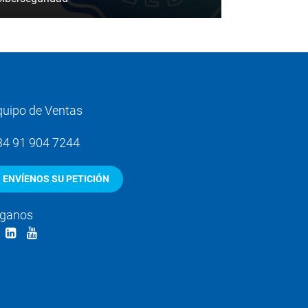
quipo de Ventas
34 91 904 7244
ENVÍENOS SU PETICIÓN
íganos