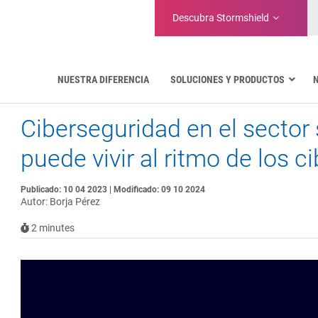
Descubra
Stormshield
NUESTRA DIFERENCIA
SOLUCIONES Y PRODUCTOS
Ciberseguridad en el sector s
Aeronáutica
Administraciones Públicas
puede vivir al ritmo de los 
Comunicaciones críticas
Defensa y organizaciones militares
Publicado: 10 04 2023 | Modificado: 09 10 2024
Agua
Autor: Borja Pérez
Gestión de instalaciones y almacenes
2
minutes