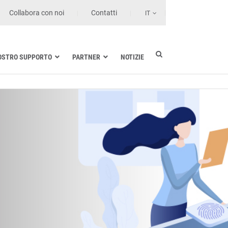
Collabora con noi
Contatti
IT
NOSTRO SUPPORTO
PARTNER
NOTIZIE
Industria elettrica
Settore nautico
Strutture sanitarie e di cura
Trasporto terrestre
Tecnologie dell’informazione