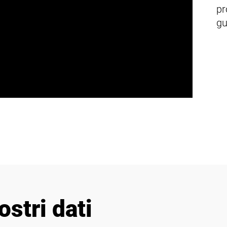
pr
gu
ostri dati