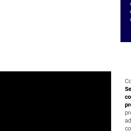
Co
Se
co
pr
pr
ad
co