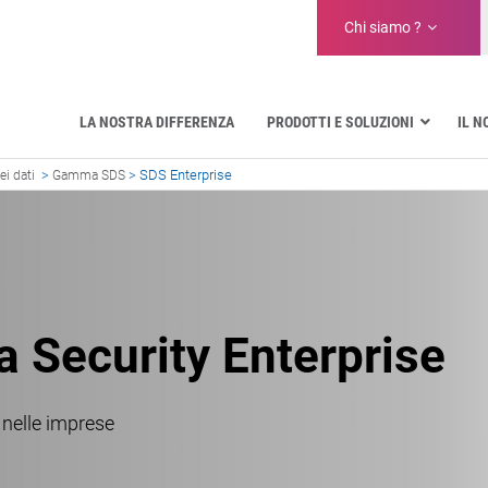
Chi siamo ?
LA NOSTRA DIFFERENZA
PRODOTTI E SOLUZIONI
IL 
>
>
SDS Enterprise
ei dati
Gamma SDS
Aeronautica
Pubblica amministrazione
Comunicazioni critiche
Difesa e organizzazioni militari
Settore idrico
Facility Management & Warehouse
a Security Enterprise
i nelle imprese