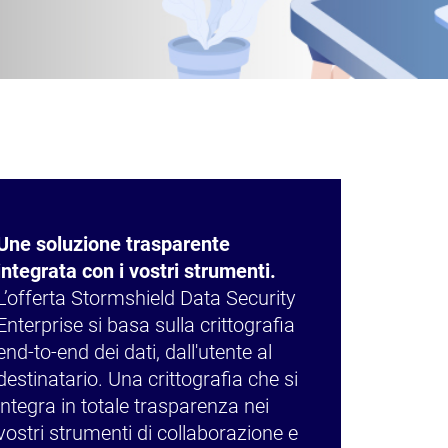
Une soluzione trasparente
integrata con i vostri strumenti.
L’offerta Stormshield Data Security
Enterprise si basa sulla crittografia
end-to-end dei dati, dall'utente al
destinatario. Una crittografia che si
integra in totale trasparenza nei
vostri strumenti di collaborazione e