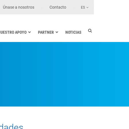
Únase a nosotros
Contacto
ES
NUESTRO APOYO
PARTNER
NOTICIAS
Industria eléctrica
Marina
Sanidad y centros de salud
Transporte terrestre
Tecnologías de la información
udades