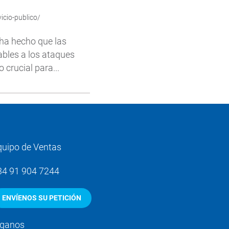
icio-publico/
9 ha hecho que las
ables a los ataques
crucial para...
quipo de Ventas
34 91 904 7244
ENVÍENOS SU PETICIÓN
íganos