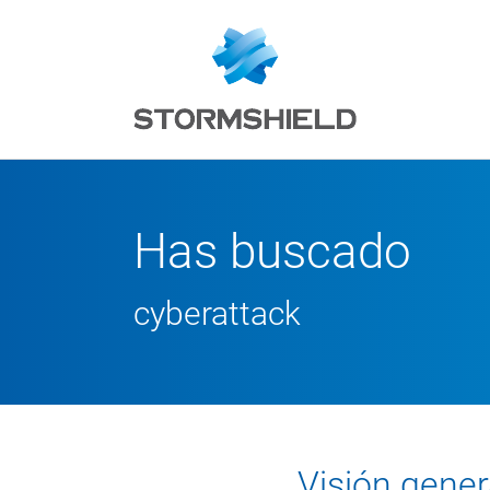
Has buscado
cyberattack
Visión gener