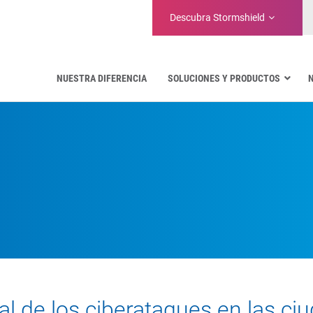
Descubra
Stormshield
NUESTRA DIFERENCIA
SOLUCIONES Y PRODUCTOS
Aeronáutica
Administraciones Públicas
Comunicaciones críticas
Defensa y organizaciones militares
Agua
Gestión de instalaciones y almacenes
al de los ciberataques en las ci