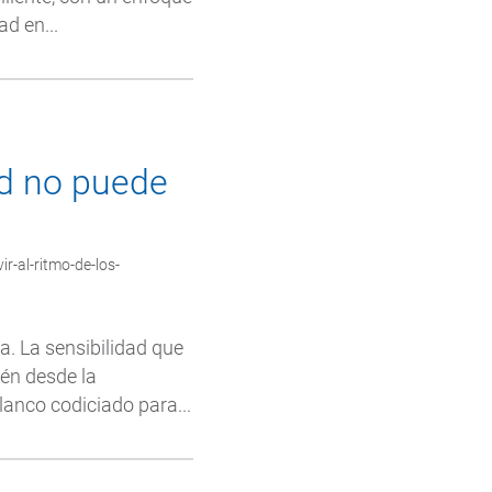
d en...
lud no puede
r-al-ritmo-de-los-
a. La sensibilidad que
ién desde la
lanco codiciado para...