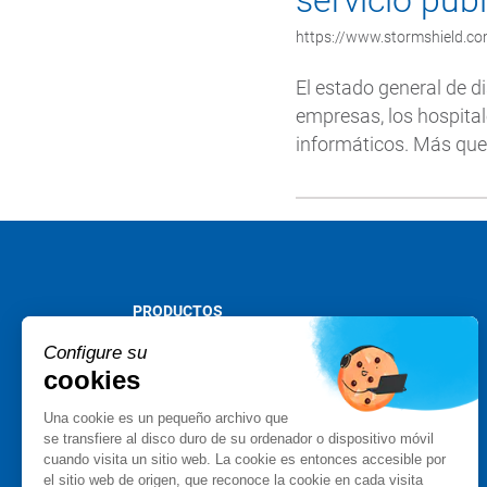
servicio púb
https://www.stormshield.com
El estado general de di
empresas, los hospital
informáticos. Más que 
PRODUCTOS
Stormshield XDR
Configure su
Stormshield Network Security
cookies
Stormshield Endpoint Security
Una cookie es un pequeño archivo que
Stormshield Data Security
se transfiere al disco duro de su ordenador o dispositivo móvil
Stormshield Log Supervisor
cuando visita un sitio web. La cookie es entonces accesible por
Stormshield Management Center
el sitio web de origen, que reconoce la cookie en cada visita