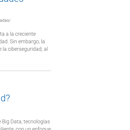
tadas/
a a la creciente
edad. Sin embargo, la
la ciberseguridad; al
ad?
e Big Data, tecnologías
iliente, con un enfoque