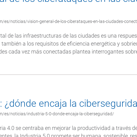
/es/noticias/vision-general-de-los-ciberataques-en-las-ciudades-conec
tal de las infraestructuras de las ciudades es una respuest
 también a los requisitos de eficiencia energética y sobri
des cada vez más conectadas plantea interrogantes sobre 
0: ¿dónde encaja la cibersegurid
/es/noticias/industria-5-0-donde-encaja-la-ciberseguridad/
ria 4.0 se centraba en mejorar la productividad a través d
entes, la Industria 5.0 promete ser humana, sostenible, res