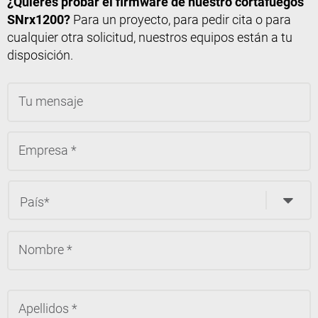
¿Quieres probar el firmware de nuestro cortafuegos
SNrx1200?
Para un proyecto, para pedir cita o para
cualquier otra solicitud, nuestros equipos están a tu
disposición.
N
A